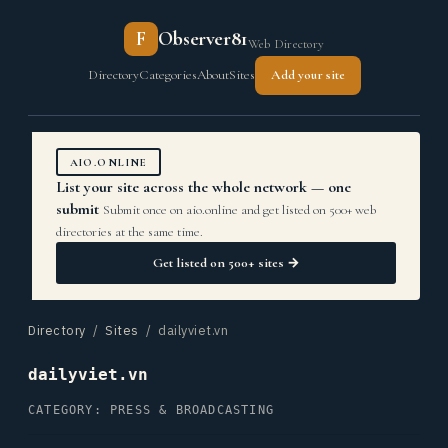
F
Observer81
Web Directory
Directory
Categories
About
Sites
Add your site
AIO.ONLINE
List your site across the whole network — one
submit
Submit once on aio.online and get listed on 500+ web
directories at the same time.
Get listed on 500+ sites →
Directory
/
Sites
/ dailyviet.vn
dailyviet.vn
CATEGORY: PRESS & BROADCASTING