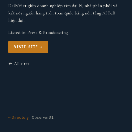
DailyViet giúp doanh nghiệp tìm đại lý, nhà phân phối và
kết nối nguồn hàng trên toàn quốc bằng nền tảng AI B2B
hiện đại.
Listed in:
Press & Broadcasting
VISIT SITE →
← All sites
← Directory
· Observer81