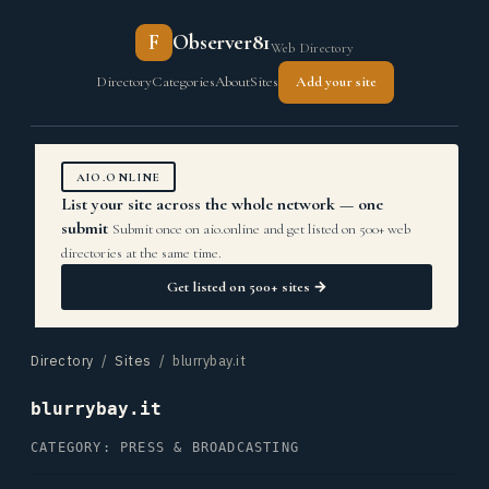
F
Observer81
Web Directory
Directory
Categories
About
Sites
Add your site
AIO.ONLINE
List your site across the whole network — one
submit
Submit once on aio.online and get listed on 500+ web
directories at the same time.
Get listed on 500+ sites →
Directory
/
Sites
/ blurrybay.it
blurrybay.it
CATEGORY: PRESS & BROADCASTING