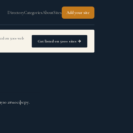
Directory
Categories
About
Sites
Add your site
sted on 500+ web
Get listed on 500+ sites →
ную атмосферу.