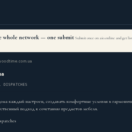
the whole network — one submit
Submit once on aio.online and get li
oodtime.com.ua
ua
L DISPATCHES
ома каждый настроен, создавать комфортные условия и гармонич
ственный подход к сочетанию предметов мебели.
spatches