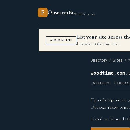
F
Observer81
Web Directory
List your site across 
AIO.ONLINE
directories at the same time.
Directory
/
Sites
/ w
woodtime.com.
CATEGORY: GENERA
При обустройстве д
Отсюда такой ответ
Listed in:
General Di