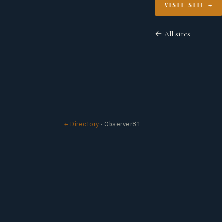
VISIT SITE →
← All sites
← Directory
· Observer81