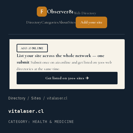
F
Observer81
Web Directory
Directory
Categories
About
Sites
Add your site
AIO.ONLINE
List your site across the whole network — one
submit
Submit once on aio.online and get listed on 500+ web
directories at the same time.
Get listed on 500+ sites →
Directory
/
Sites
/ vitalaser.cl
vitalaser.cl
CATEGORY: HEALTH & MEDICINE