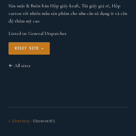
Sản xuất & Buôn bán Hộp giấy kraft, Túi giấy giá rẻ, Hộp
carton với nhiều mẫu sản phẩm cho nhu cầu sử dụng ít và cần
độ thẩm mỹ cao.
Listed in:
General Dispatches
VISIT SITE →
← All sites
← Directory
· Observer81