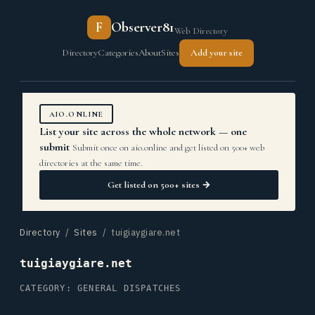
F
Observer81
Web Directory
Directory
Categories
About
Sites
Add your site
AIO.ONLINE
List your site across the whole network — one
submit
Submit once on aio.online and get listed on 500+ web
directories at the same time.
Get listed on 500+ sites →
Directory
/
Sites
/ tuigiaygiare.net
tuigiaygiare.net
CATEGORY: GENERAL DISPATCHES