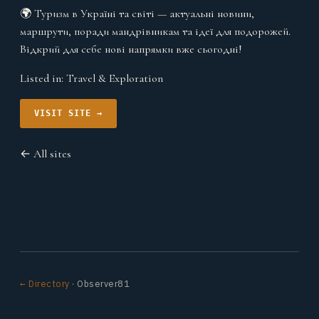
🌍 Туризм в Україні та світі — актуальні новини,
маршрути, поради мандрівникам та ідеї для подорожей.
Відкрий для себе нові напрямки вже сьогодні!
Listed in:
Travel & Exploration
VISIT SITE →
← All sites
← Directory
· Observer81