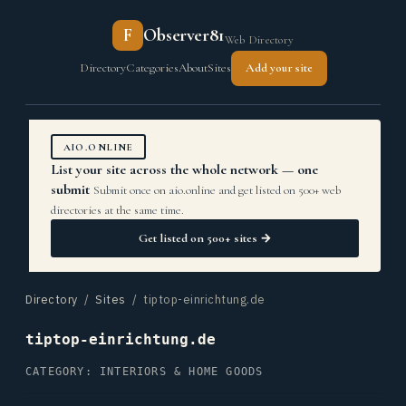
F
Observer81
Web Directory
Directory
Categories
About
Sites
Add your site
AIO.ONLINE
List your site across the whole network — one
submit
Submit once on aio.online and get listed on 500+ web
directories at the same time.
Get listed on 500+ sites →
Directory
/
Sites
/ tiptop-einrichtung.de
tiptop-einrichtung.de
CATEGORY: INTERIORS & HOME GOODS