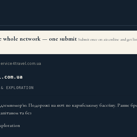
the whole network — one submit
Submit once on aio.online and get li
ervice4travel.com.ua
l.com.ua
 & EXPLORATION
едземномор'ю. Подорожі на яхті по карибському басейну. Раннє бр
капітаном та без
xploration