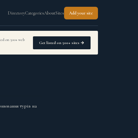
Directory
Categories
About
Sites
Add your site
sted on 500+ web
Get listed on 500+ sites →
онювання турів на