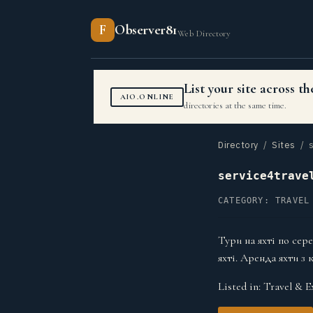
F
Observer81
Web Directory
List your site across 
AIO.ONLINE
directories at the same time.
Directory
/
Sites
/ s
service4trave
CATEGORY: TRAVEL
Тури на яхті по сер
яхті. Аренда яхти з 
Listed in:
Travel & E