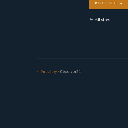
VISIT SITE →
← All sites
← Directory
· Observer81