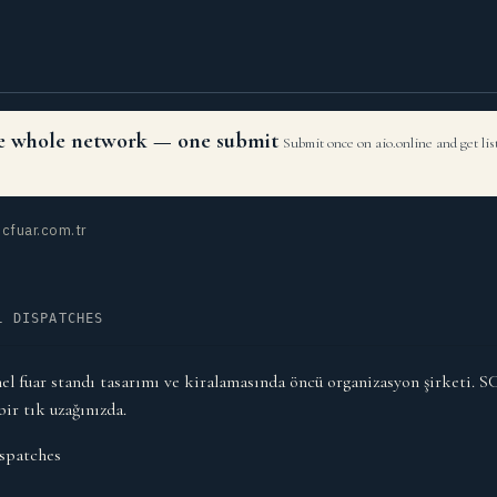
the whole network — one submit
Submit once on aio.online and get li
cfuar.com.tr
L DISPATCHES
nel fuar standı tasarımı ve kiralamasında öncü organizasyon şirketi. 
bir tık uzağınızda.
spatches