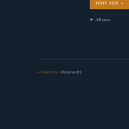
VISIT SITE →
← All sites
← Directory
· Observer81