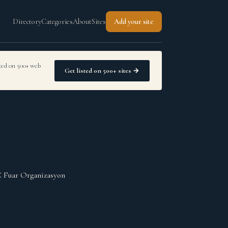
Directory
Categories
About
Sites
Add your site
sted on 500+ web
Get listed on 500+ sites →
SC Fuar Organizasyon