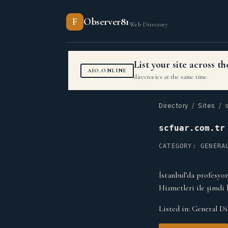
F
Observer81
Web Directory
List your site across 
AIO.ONLINE
directories at the same time.
Directory
/
Sites
/ s
scfuar.com.tr
CATEGORY: GENERA
İstanbul’da profesyo
Hizmetleri ile şimdi 
Listed in:
General Di