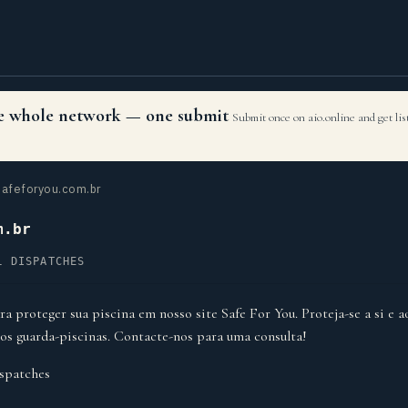
the whole network — one submit
Submit once on aio.online and get li
afeforyou.com.br
m.br
L DISPATCHES
a proteger sua piscina em nosso site Safe For You. Proteja-se a si e a
os guarda-piscinas. Contacte-nos para uma consulta!
spatches