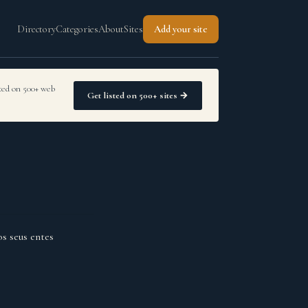
Directory
Categories
About
Sites
Add your site
sted on 500+ web
Get listed on 500+ sites →
os seus entes