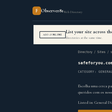
F
Observer81
Web Directory
List your site across 
AIO.ONLINE
directories at the same time.
Directory
/
Sites
/ s
safeforyou.co
CATEGORY: GENERA
Escolha uma cerca par
queridos com os noss
Listed in:
General Di