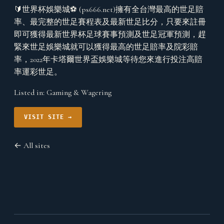
🔰世界杯娛樂城⚽ (ps666.net)擁有全台灣最高的世足賠
率、最完整的世足賽程表及最新世足比分，只要來註冊
即可獲得最新世界杯足球賽事預測及世足冠軍預測，趕
緊來世足娛樂城就可以獲得最高的世足賠率及院彩賠
率，2022年卡塔爾世界盃娛樂城等待您來進行投注高賠
率運彩世足。
Listed in:
Gaming & Wagering
VISIT SITE →
← All sites