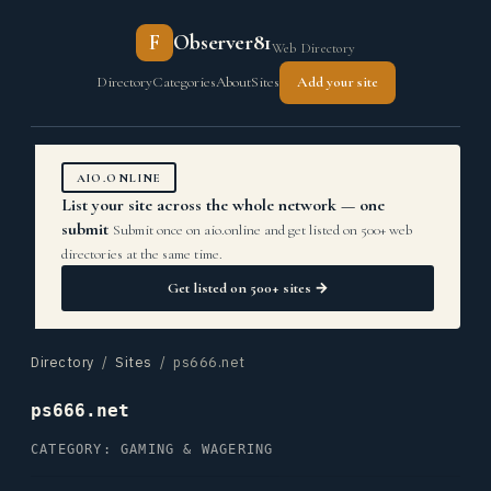
F
Observer81
Web Directory
Directory
Categories
About
Sites
Add your site
AIO.ONLINE
List your site across the whole network — one
submit
Submit once on aio.online and get listed on 500+ web
directories at the same time.
Get listed on 500+ sites →
Directory
/
Sites
/ ps666.net
ps666.net
CATEGORY: GAMING & WAGERING