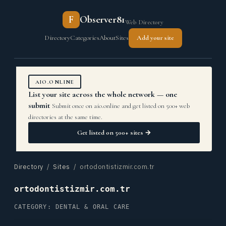
F
Observer81
Web Directory
Directory
Categories
About
Sites
Add your site
AIO.ONLINE
List your site across the whole network — one
submit
Submit once on aio.online and get listed on 500+ web
directories at the same time.
Get listed on 500+ sites →
Directory
/
Sites
/ ortodontistizmir.com.tr
ortodontistizmir.com.tr
CATEGORY: DENTAL & ORAL CARE