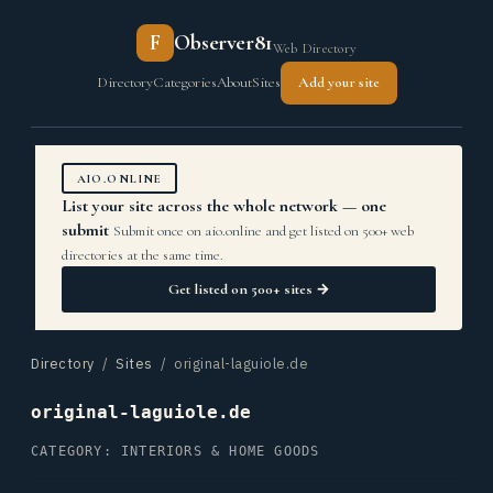
F
Observer81
Web Directory
Directory
Categories
About
Sites
Add your site
AIO.ONLINE
List your site across the whole network — one
submit
Submit once on aio.online and get listed on 500+ web
directories at the same time.
Get listed on 500+ sites →
Directory
/
Sites
/ original-laguiole.de
original-laguiole.de
CATEGORY: INTERIORS & HOME GOODS