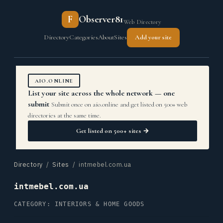
F
Observer81
Web Directory
Directory
Categories
About
Sites
Add your site
AIO.ONLINE
List your site across the whole network — one
submit
Submit once on aio.online and get listed on 500+ web
directories at the same time.
Get listed on 500+ sites →
Directory
/
Sites
/ intmebel.com.ua
intmebel.com.ua
CATEGORY: INTERIORS & HOME GOODS