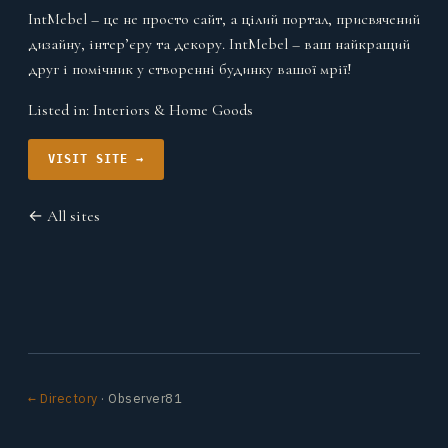
IntMebel – це не просто сайт, а цілий портал, присвячений
дизайну, інтер’єру та декору. IntMebel – ваш найкращий
друг і помічник у створенні будинку вашої мрії!
Listed in:
Interiors & Home Goods
VISIT SITE →
← All sites
← Directory
· Observer81