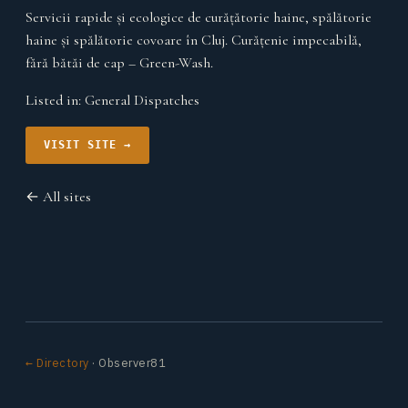
Servicii rapide și ecologice de curățătorie haine, spălătorie
haine și spălătorie covoare în Cluj. Curățenie impecabilă,
fără bătăi de cap – Green-Wash.
Listed in:
General Dispatches
VISIT SITE →
← All sites
← Directory
· Observer81