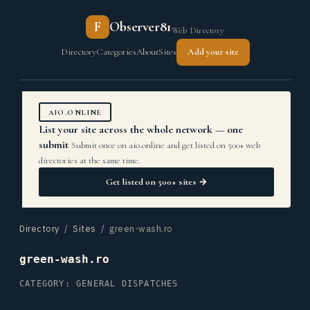
F
Observer81
Web Directory
Directory
Categories
About
Sites
Add your site
AIO.ONLINE
List your site across the whole network — one
submit
Submit once on aio.online and get listed on 500+ web
directories at the same time.
Get listed on 500+ sites →
Directory
/
Sites
/ green-wash.ro
green-wash.ro
CATEGORY: GENERAL DISPATCHES