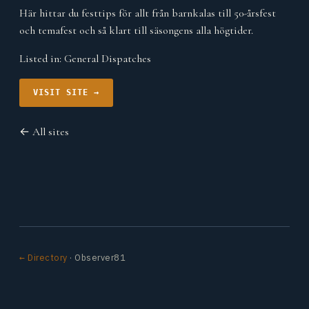
Här hittar du festtips för allt från barnkalas till 50-årsfest
och temafest och så klart till säsongens alla högtider.
Listed in:
General Dispatches
VISIT SITE →
← All sites
← Directory
· Observer81