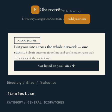
F
Observer81
Web Directory
Directory
Categories
About
Sites
Add your site
AIO.ONLINE
List your site across the whole network — one
submit
Submit once on aio.online and get listed on 500+ web
directories at the same time.
Get listed on 500+ sites →
Directory
/
Sites
/ firafest.se
firafest.se
CATEGORY: GENERAL DISPATCHES