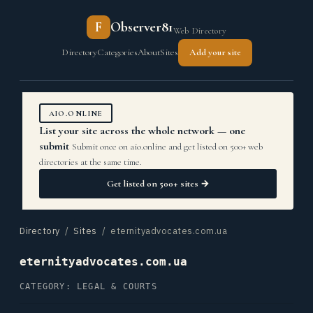
F
Observer81
Web Directory
Directory
Categories
About
Sites
Add your site
AIO.ONLINE
List your site across the whole network — one
submit
Submit once on aio.online and get listed on 500+ web
directories at the same time.
Get listed on 500+ sites →
Directory
/
Sites
/ eternityadvocates.com.ua
eternityadvocates.com.ua
CATEGORY: LEGAL & COURTS