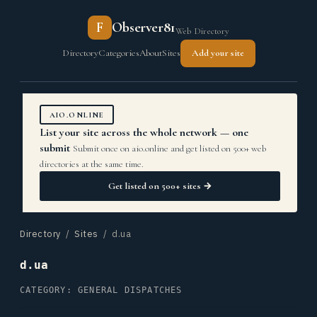
F
Observer81
Web Directory
Directory
Categories
About
Sites
Add your site
AIO.ONLINE
List your site across the whole network — one
submit
Submit once on aio.online and get listed on 500+ web
directories at the same time.
Get listed on 500+ sites →
Directory
/
Sites
/ d.ua
d.ua
CATEGORY: GENERAL DISPATCHES