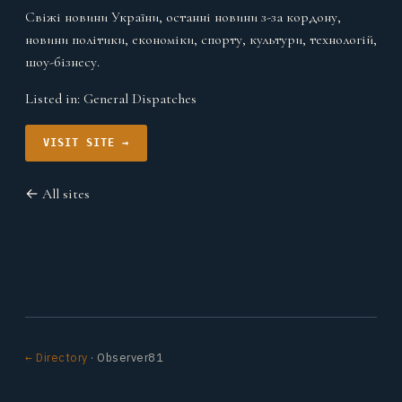
Свіжі новини України, останні новини з-за кордону,
новини політики, економіки, спорту, культури, технологій,
шоу-бізнесу.
Listed in:
General Dispatches
VISIT SITE →
← All sites
← Directory
· Observer81