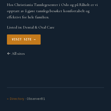
Hos Christiania Tannlegesenter i Oslo og på Råholt er vi
opptatt av å gjøre tannlegebesøket komfortabelt og
effektivt for hele familien.
Listed in:
Dental & Oral Care
VISIT SITE →
← All sites
← Directory
· Observer81