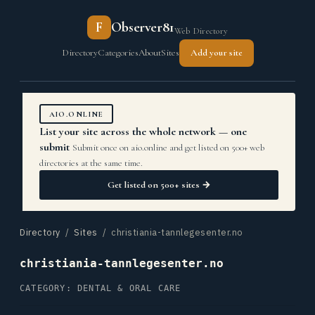
F
Observer81
Web Directory
Directory
Categories
About
Sites
Add your site
AIO.ONLINE
List your site across the whole network — one
submit
Submit once on aio.online and get listed on 500+ web
directories at the same time.
Get listed on 500+ sites →
Directory
/
Sites
/ christiania-tannlegesenter.no
christiania-tannlegesenter.no
CATEGORY: DENTAL & ORAL CARE