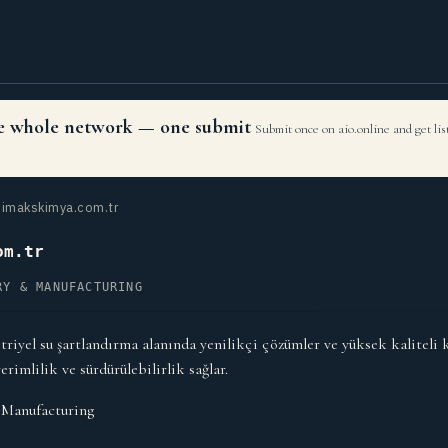
the whole network — one submit
Submit once on aio.online and get li
imakskimya.com.tr
om.tr
RY & MANUFACTURING
iyel su şartlandırma alanında yenilikçi çözümler ve yüksek kaliteli k
rimlilik ve sürdürülebilirlik sağlar.
 Manufacturing