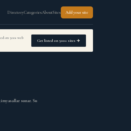
Directory
Categories
About
Sites
Add your site
sted on 500+ web
Get listed on 500+ sites →
imyasallar sunar. Su