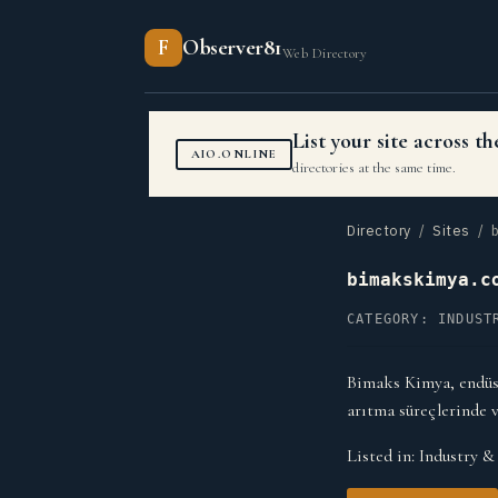
F
Observer81
Web Directory
List your site across 
AIO.ONLINE
directories at the same time.
Directory
/
Sites
/ b
bimakskimya.c
CATEGORY: INDUST
Bimaks Kimya, endüstr
arıtma süreçlerinde ve
Listed in:
Industry &