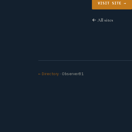
VISIT SITE →
← All sites
← Directory
· Observer81